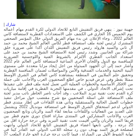
شارك
|
جهينة نيوز : ينهي فريق التفتيش التابع للاتحاد الدولي لكرة القدم مهام أعماله
يوم الخميس 16 الجاري في الكشف على الاستعدادات القطرية لاستضافة كاس
العالم 2022 ، وجاء الإعلان عن بدء مهام الفريق الدولي خلال المؤتمر الصحفي
المشترك لرئيس لجنة ملف استضافة قطر لكاس العالم الشيخ محمد بن حمد
أل ثاني والسيد هارولد رئيس فريق التفتيش اللذان أكدا على ضرورة خلق
شراكة بين الجانبين. وشدد رئيس لجنة الاستضافة الشيخ محمد بن حمد على
استعداد الجانب القطري الالتزام بالشروط الفنية واللوجستية الضرورية
للمنافسة مع الدول واللجان الأخرى الساعية لاستضافة كاس العالم عام 2022
وأشار حمد إلى أن الجهود المبذولة من اجل إيجاد مزايا متعددة على مستوى
البنية التحتية والخدمات الفندقية والأمن والمواصلات لضمان المنافسة القطرية
وتحقيق حلم الملايين في المنطقة بمشاهدة كاس العالم في الشرق الأوسط
ممثلا بقطر وفي عرض فيديو خاص اطلع الصحفيون العرب والأجانب على جملة
من الافكار الأساسية والخطوات العملية التي تعمل لجنة ملف قطر على تنفيذها
تحت إشراف الاتحاد الدولي ، في مقدمتها التجربة القطرية في إقامة مباريات
كرة القدم تحت تقنية تبريد الملاعب ، وقد أجاب ناصر الخاطر نائب مدير لجنة
ملف الاستضافة على اسئلة الصحفيين مع شرح مقتضب حول مراحل تنفيذ
خطوات العمل الحالية والمستقبلية وتأتي هذة اللقاءات في إطار منتدى قطر
الدولي لدعم استحقاق الشرق الاوسظ في استضافة مونديال 2022 ويشتمل
على العديد من الفعاليات واللقاءات متابعة لقاء السد والريان وتابع الصحفيون
العرب والأجانب المشاركين في المنتدى مباراة افتتاح دوري نجوم قطر بين
فريقا السد والريان والتي أقيمت تحت تقنية التبريد وفي درجة حرارة اقل من
20 درجة ، والتي تابعها أعضاء فريق التفتيش التابع للاتحاد الدولي وانتهت
لمصلحة فريق السد بهدف دون رد سجله اللاعب الدولي عبد القادر كيتا في
نهاية الشوط الأول من المباراة ، فيما كانت درجة حرارة الجو خارج الملعب 37