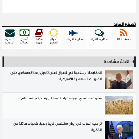
زيد
شكاوى القراء
محاربة الارهاب
أحوال
مكتبة
أسعار
النشرة
الطقس
جهينة
العملات
البريدية
ر مشاهدة
المقاومة الإسلامية في العراق تعلن تأجيل ردها العسكري على
الضربات السعودية الأمريكية
سورية تستغني عن استيراد القمح للمرة الأولى منذ عام 2011
ترامب: الحرب في إيران ستنتهي قريبا ولدينا كميات هائلة من
الذخيرة