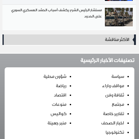
مستشار الرئيس الشرع يكشف أسباب الحشد العسكري السوري
على الحدود
 مناقشة
 الأخبار الرئيسية
اسة
شؤون محلية
قف واراء
رياضة
فة وفن
اقتصاد
تمع
منوعات
رير خاصة
كواليس
ار الصحف
منبر جهينة
ولوجيا