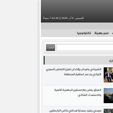
الخميس, 6 آب 2026 || 7:42:49 مساءً
منبر جهينة
تكنولوجيا
رى
الشيباني وفيدان يؤكدان تعزيز التعاون السوري
التركي ودعم استقرار المنطقة
العراق يعلن رفع مستوى الجاهزية الأمنية
والاستعداد القتالي
ميسي ينفرد بصدارة هدافي كأس الرابطتين