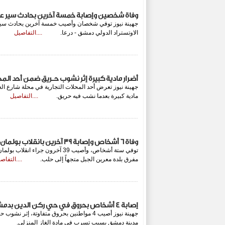
وفاة شخصين وإصابة خمسة آخرين بحادث سير عل
جهينة نيوز توفي شخصان وأصيب خمسة آخرين بحادث سير
الاوتستراد الدولي دمشق - درعا.
....التفاصيل
أضرار مادية كبيرة إثر نشوب حـريق ضمن أحد الم
جهينة نيوز تعرض أحد المحلات التجارية في محلة شارع ا
مادية كبيرة بعدما نشب فيه حريق.
....التفاصيل
وفاة 6 أشخاص وإصابة 39 آخرين بانقلاب بولمان على طريق حمص-حماة
توفي ستة أشخاص، وأصيب 39 آخرون ج
مفرق بلدة معرين الجبل متجهاً إلى حلب.
....التفاص
إصابة 4 أشخاص بحروق في حي ركن الدين بدمشق بسبب تسرب الغاز المنزلي
جهينة نيوز أصيب 4 مواطنين بحروق متفاوتة، إث
مدينة دمشق بسبب تسرب في مادة الغاز المنزلي.