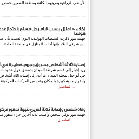
الأراضي الزراعية بقريتهم الكائنة بمنطقة القصير 
إخلاء 150 منزل بسبب قيام رجل مسلح باحتجاز
هولندا
جهينة نيوز ذكرت السلطات الهولندية اليوم السبت بأن عد
إيده شرقي البلاد وإنها أخلت المنازل في منطقة الحا
إصـابة ثلاثة أشخاص بحـروق وجروح خطيـرة في 
ورد إخبار إلى قسم شرطة الميدان بدمشق حول حدوث انف
حي أبو حبل بمحلة الميدان ما أدى إلى إصـابة ثلاثة أشخا
وأضرار مادية كبيرة بالمكان وعدد من المركبات المركونة 
....التفاصيل
وفاة شخص وإصابة ثلاثة آخرين نتيجة تدهور مركب
جهينة نيوز توفي شخص وأصيب ثلاثة آخرين جراء تدهور م
....التفاصيل