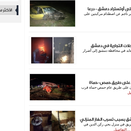
ى أوتستراد دمشق - درعا
الأكثر 
 ناجم عن اصطدام مركبتين على
حلات التجارية في دمشق
لعابد في محافظة دمشق إلى أضرار
راء انقلاب بولمان على طريق عام حمص-حماة قرب
يل
ر نشوب حريق في منزل بحي ركن الدين في
....التفاصيل