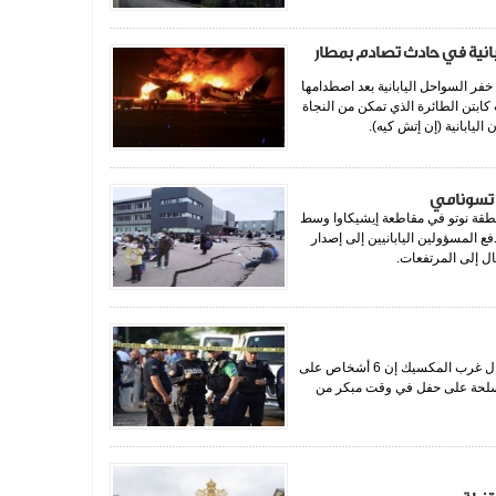
ليابانية في حادث تصادم بمطار
 طائرة خفر السواحل اليابانية بعد اصطدامها
كابتن الطائرة الذي تمكن من النجاة
اليابانية (إن إتش كيه).
 تسونامي
ي بلغت قوته 7,4 درجة اليوم منطقة نوتو في مقاطعة إيشيكاوا وسط
ع المسؤولين اليابانيين إلى إصدار
ل إلى المرتفعات.
جهينة نيوز قالت السلطات المحلية في ولاية سونورا بشمال غرب المكسيك إن 6 أشخاص على
 مجموعة مسلحة على حفل في وقت مبكر من