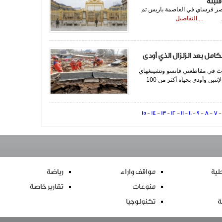
نبلة
 قصر فرساي في العاصمة باريس تم
....التفاصيل
كامل بعد الزلزال الذي أودى
وارث في مقاطعتي قانسو وتشينغهاي
بعد أن ضربهما زلزال بقوة 6.2 درجة في منتصف ليل يوم الإثنين وأودى بحياة أكثر من 100
15
-
14
-
13
-
12
-
11
-
10
-
9
-
8
-
7
ية
مواقف واراء
رياضة
منوعات
تقارير خاصة
ة
تكنولوجيا