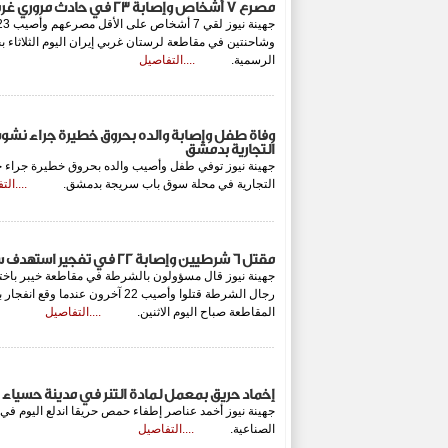
مصرع 7 أشخاص وإصابة 23 في حادث مروري غربي إيران
وشاحنتين في مقاطعة لرستان غربي إيران اليوم الثلاثاء 
الرسمية.
....التفاصيل
وفاة طفل وإصابة والده بحروق خطيرة جراء نشو
التجارية بدمشق
جهينة نيوز توفي طفل وأصيب والده بحروق خطيرة جراء ح
التجارية في محلة سوق باب سريجة بدمشق.
....ال
مقتل 6 شرطيين وإصابة 22 في تفجير استهدف سيارتهم شمال غربي باكستان
رجال الشرطة قتلوا وأصيب 22 آخرون عن
المقاطعة صباح اليوم الاثنين.
....التفاصيل
إخماد حريق بمعمل لمادة التنر في مدينة حسياء 
جهينة نيوز أخمد عناصر إطفاء حمص حريقا اندلع اليوم في 
الصناعية.
....التفاصيل