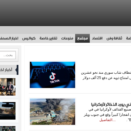
ضة
ثقافة وفن
اقتصاد
مجتمع
منوعات
تقارير خاصة
كواليس
اخبار الصحف
أخبار اخ
 اختطاف شاب سوري منذ نحو عشرين
يوما، في محاولة للحصول على فدية، مهددين بقتله في حال امتناع ذويه عن دفع 25 ألف دولار
ورد الذخائر لأوكرانيا
يع القذائف لأوكرانيا في في
حيفة "Mirror" البريطانية أن انفجارا كبيراً وقع في جنوب ويلز
....التفاصيل