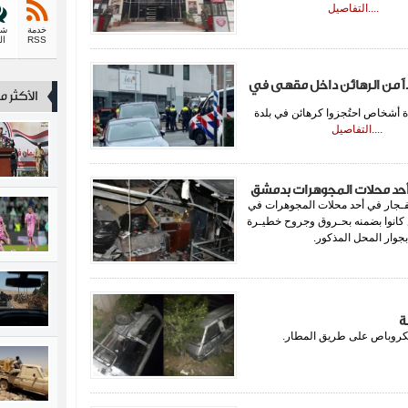
بحمص.
....التفاصيل
خدمة
شك
RSS
ال
 عدداً من الرهائن داخل مقهى في
الأكثر 
ة أشخاص احتُجزوا كرهائن في بلدة
دثة.
....التفاصيل
أحد محلات المجوهرات بدمشق
ـجار في أحد محلات المجوهرات في
ص كانوا بضمنه بحـروق وجروح خطيـرة
بجوار المحل المذكور.
ة
يكروباص على طريق المطار.