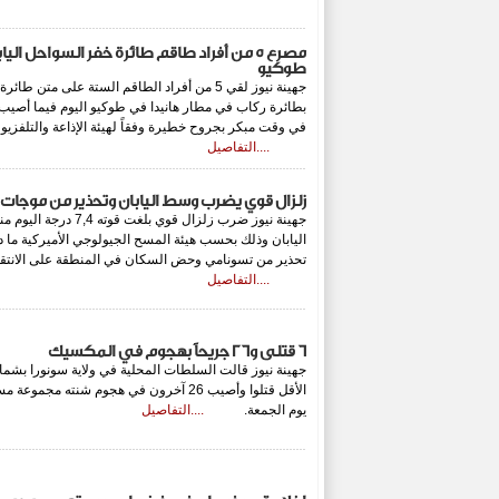
مصرع 5 من أفراد طاقم طائرة خفر السواحل ا
طوكيو
جهينة نيوز لقي 5 من أفراد الطاقم الستة على متن
بطائرة ركاب في مطار هانيدا في طوكيو اليوم فيما أصيب 
في وقت مبكر بجروح خطيرة وفقاً لهيئة الإذاعة والتلفزيون 
....التفاصيل
زلزال قوي يضرب وسط اليابان وتحذير من موجات
جهينة نيوز ضرب زلزال قو
اليابان وذلك بحسب هيئة المسح الجيولوجي الأميركية ما دف
تحذير من تسونامي وحض السكان في المنطقة على الانتقا
....التفاصيل
6 قتلى و26 جريحاً بهجوم في المكسيك
الأقل قتلوا وأصيب 26 آخرون في هجوم شنته
يوم الجمعة.
....التفاصيل