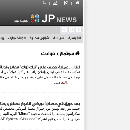
|
|
|
جهينة نيوز
الرئيسية
سياسة
شؤون محلية
مواقف واراء
ريا
مجتمع
> حوادث
لبنان.. عملية خطف على "تيك توك" مقابل فدية
تمكنت عصابة في لبنان بإعلان زائف عبر "تيك توك" من
....التفاصيل
بعد حريق في مصنع أمريكي انفجار مصنع بريطاني ي
جهينة نيوز بعد يومين من إحتراق معمل أمريكي مخصص لتصن
سكرانتون بنسلفانيا كشفت ص
في بريطانيا بمصنع تابع لشركة "BAE Systems Glascoed" .