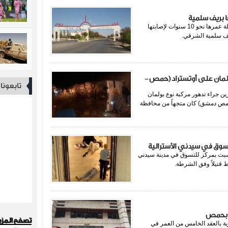
 بريف سلمية
جهينة نيوز أسعفت إلى مشفى خاص في مدينة سلمية طفلة عمرها نحو 10 سنوات لإصابتها
يف سلمية الشرقي.
ولمان على أوتستراد (حمص -
تابعون
ن جراء تدهور مركبة نوع بولمان
(حمص دمشق) كان متجهاً من محافظة
وق في سيدني الأسترالية
ليوم السبت بمركز للتسوق في مدينة سيدني
 قتيلاً وفق الشرطة.
ر بحمص
تصفح المزي
وية بالعقد الخامس من العمر في