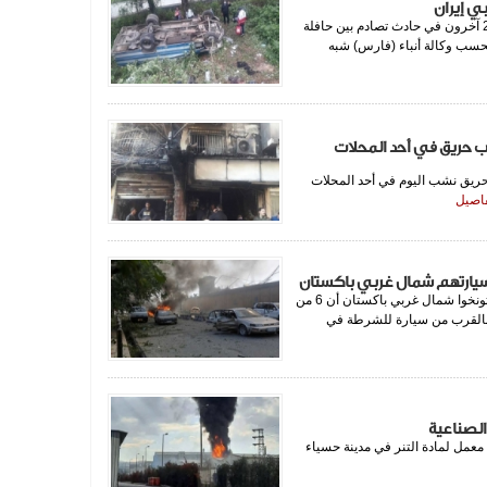
جهينة نيوز لقي 7 أشخاص على الأقل مصرعهم وأصيب 23 آخرون في حادث تصادم بين حافلة
بحسب وكالة أنباء (فارس) شبه
ب حريق في أحد المحلات
ريق نشب اليوم في أحد المحلات
تفاصيل
جهينة نيوز قال مسؤولون بالشرطة في مقاطعة خيبر باختونخوا شمال غربي باكستان أن 6 من
دما وقع انفجار بالقرب من سيارة للشرطة في
الصناعية
معمل لمادة التنر في مدينة حسياء