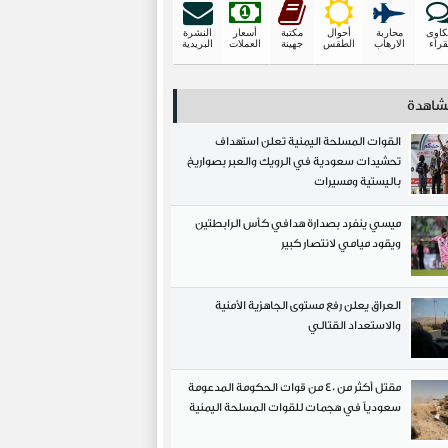
اوى
محاربة
أحوال
مكتبة
أسعار
النشرة
قراء
الارهاب
الطقس
جهينة
العملات
البريدية
مشاهدة
القوات المسلحة اليمنية تعلن استهداف
تحشيدات سعودية في الرويك والعبر بصواريخ
باليستية ومسيرات
ميسي ينفرد بصدارة هدافي كأس الرابطتين
ويقود ميامي لانتصار كبير
العراق يعلن رفع مستوى الجاهزية الأمنية
والاستعداد القتالي
مقتل أكثر من 40 من قوات الحكومة المدعومة
سعودياً في هجمات للقوات المسلحة اليمنية