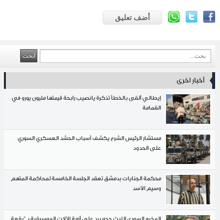
أضف تعليق
أخبار اخرى
إيطالي ألقى بالخطأ تذكرة يانصيب رابحة قيمتها مليون يورو في
القمامة
مستشار الرئيس الشرع يكشف أسباب الحشد العسكري السوري
على الحدود
محكمة الجنايات بدمشق تعقد الجلسة الخامسة لمحاكمة المتهم
وسيم الأسد
المخرج السوري الليث حجو يرد على أزمة الآلات الموسيقية بـ"بقعة