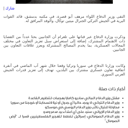
شارك
|
التقى وزير الدفاع اللواء مرهف أبو قصرة، في مكتبه بدمشق، قائد القوات
البرية في الجيش التركي الجنرال ميتين توكال، والوفد المرافق له.
وذكرت وزارة الدفاع عبر قناتها على تلغرام أن الجانبين بحثا عدداً من القضايا
ذات الاهتمام المشترك، إضافة إلى استعراض سبل تعزيز التعاون في مختلف
المجالات العسكرية، بما يخدم المصالح المشتركة ويعزز علاقات التعاون بين
الجانبين.
وكانت وزارتا الدفاع في سوريا وتركيا وقعتا خلال شهر آب الماضي في أنقرة
اتفاقية تعاون عسكري مشترك بين البلدين، تهدف إلى تعزيز قدرات الجيش
العربي السوري.
أخبار ذات صلة
مقتل وزير الدفاع المالي ساديو كامارا بهجمات لتنظيم القاعدة
وزير الدفاع التركي: لا يوجد حاليا أي جدول أو نية لانسحابنا أو خروجنا من سوريا
محاولة اغتيال نائب وزير الدفاع الروسي في موسكو
وزير الدفاع الإيراني: سنرد على أي اعتداء برد مدمر ومدو
وزير الدفاع الصومالي: إسرائيل تخطط لتهجير الفلسطينيين قسرا لـ "أرض
الصومال"