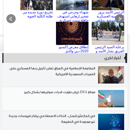
أسد يزور
شهداء وجرحى في
تخريج دورة جديدة من
الثلج الابيض 
ة العسكرية
تفجير إرهابي استهدف
طلبة الكلية الجوية
المحافظات ال
مشق ويلتقي
حافلة مبيت عسكرية
رة (قيادة
عند جسر الرئيس
بدمشق
سيد الرئيس
إنطلاق معرض إكسبو
من تشييع جثم
ار الأسد و
2020 دبي والذي
الفنانين زهير
ذكرى حرب
تشارك فيه سورية
دمشق
اخرى
تحريرية
عة جديدة من
ية الحربية
المقاومة الإسلامية في العراق تعلن تأجيل ردها العسكري على
الضربات السعودية الأمريكية
موقع DSA: إيران طوّرت قدرات صواريخها بشكل كبير
في إنجاز مثير للجدل.. الذكاء الاصطناعي يبتكر فيروسات جديدة
غير موجودة في الطبيعة