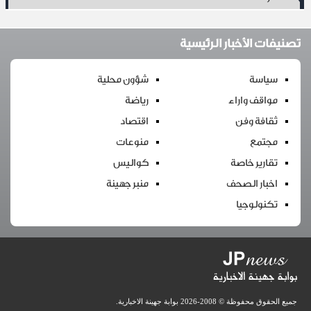
 الأخبار الرئيسية
اسة
شؤون محلية
قف واراء
رياضة
فة وفن
اقتصاد
تمع
منوعات
رير خاصة
كواليس
ار الصحف
منبر جهينة
ولوجيا
 محفوظة © 2008-2026
بوابة جهينة الاخبارية
.