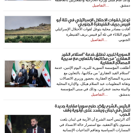
وذلك أمام مبنى وزارة الخارجية والمغتربين بالعاصمة
دمشق.
....التفاصيل
توغل لقوات الاحتلال الإسرائيلي في تلة أبو
قبيس بريف القنيطرة الجنوبي
أفادت مصادر محلية بتوغل لقوات الاحتلال الإسرائيلي
اليوم الثلاثاء في تلة أبو قبيس بريف القنيطرة
الجنوبي.
....التفاصيل
السورية للبريد تطلق خدمة ‏”استلام القيد
العقاري” من مكاتبها بالتعاون مع ‏مديرية
المصالح العقارية
أطلقت المؤسسة السورية للبريد، اليوم الإثنين، خدمة
‏”استلام القيد العقاري” من مكاتبها، بالتعاون مع
‏مديرية المصالح العقارية، بحضور وزيري الاتصالات
وتقانة المعلومات عبد السلام هيكل، والإدارة ‏المحلية
والبيئة محمد عنجراني، وذلك ‏في مبنى المؤسسة
بدمشق.
....التفاصيل
الرئيس الشرع يؤكد طرح سوريا مقاربة جديدة
للحل في لبنان ويشدد على أولوية وقف
الحرب
أكد الرئيس أحمد الشرع أن الأزمة في لبنان بلغت
مستوى بالغ التعقيد، مع استمرار حالة الانسداد في
المسارات السياسية وتفاقم التداعيات الإنسانية