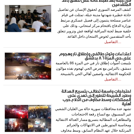
في جبلة بعد ضبط حالة غش تتعلق بأحد
المتقدمين
كشف المرصد السوري لحقوق الإنسان عن تفاصيل
حادثة خطيرة شهدتها مدينة جبلة، تمثلت في قيام
عناصر مسلحة ينتمون إلى فصيل عسكري مرتبط
بوزارة الدفاع باقتحام مركز امتحاني، وذلك على
خلفية ضبط لجنة المراقبة لواقعة غش وتزوير تتعلق
بأحد المتقدمين لخوض الامتحان داخل القاعة.
....التفاصيل
اعتداءات وتوتر طائفي وإطلاق نار وهجوم
على حي المزة 86 بدمشق
سُمعت أصوات إطلاق نار في حي المزة 86 بالعاصمة
دمشق، بالتزامن مع تعرض الحي لهجوم نفذه موالون
للحكومة الانتقالية، واصفين أهالي الحي بالشبيحة.
....التفاصيل
احتجاجات واسعة تطالب بتسريع العدالة
وطرد الشبيحة تتطور إلى تعدي على
الممتلكات وسط مخاوف من اندلاع حرب
أهلية
تشهد عدة محافظات سورية حالة من الغليان الشعبي
غير المسبوق، مع اتساع رقعة الاحتجاجات
والمظاهرات المطالبة بتسريع مسار العدالة الانتقالية
ومحاسبة المتورطين في الانتهاكات والجرائم
المرتكبة خلال عهد النظام السابق، وسط مخاوف