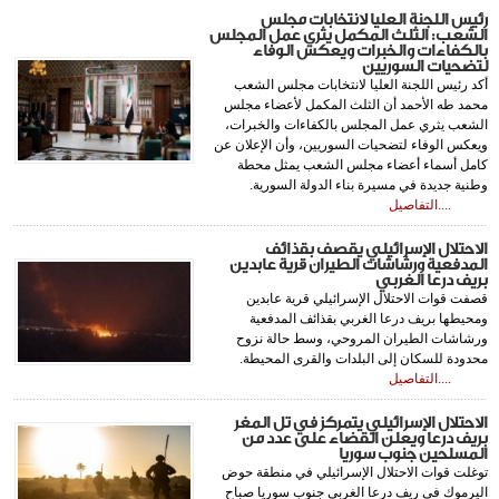
رئيس اللجنة العليا لانتخابات مجلس
الشعب: الثلث المكمل يثري عمل المجلس
بالكفاءات والخبرات ويعكس الوفاء
لتضحيات السوريين
أكد رئيس اللجنة العليا لانتخابات مجلس الشعب
محمد طه الأحمد أن الثلث المكمل لأعضاء مجلس
الشعب يثري عمل المجلس بالكفاءات والخبرات،
ويعكس الوفاء لتضحيات السوريين، وأن الإعلان عن
كامل أسماء أعضاء مجلس الشعب يمثل محطة
وطنية جديدة في مسيرة بناء الدولة السورية.
....التفاصيل
الاحتلال الإسرائيلي يقصف بقذائف
المدفعية ورشاشات الطيران قرية عابدين
بريف درعا الغربي
قصفت قوات الاحتلال الإسرائيلي قرية عابدين
ومحيطها بريف درعا الغربي بقذائف المدفعية
ورشاشات الطيران المروحي، وسط حالة نزوح
محدودة للسكان إلى البلدات والقرى المحيطة.
....التفاصيل
الاحتلال الإسرائيلي يتمركز في تل المغر
بريف درعا ويعلن القضاء على عدد من
المسلحين جنوب سوريا
توغلت قوات الاحتلال الإسرائيلي في منطقة حوض
اليرموك في ريف درعا الغربي جنوب سوريا صباح