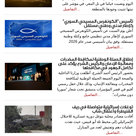
اليوم ونصبت خياما في تل المغر، في مؤشر على
نيتها تثبيت وجودها بالمنطقة.
....التفاصيل
تأسيس "الكونغرس المسيحي السوري"
كإطار مدني وطني مستقل
أُعلن يوم السبت عن تأسيس الكونغرس المسيحي
السوري كإطار مدني تنظيمي جامع وكتلة وطنية
مستقلة، وفق بيان تأسيسي صدر عام 2026.
....التفاصيل
إطلاق الحملة الوطنية لمكافحة المخدرات
ومعالجة الإدمان والرئيس الشرع يؤكد على
تكامل الجهود في مكافحتها
بحضور الرئيس أحمد الشرع، أطلقت وزارتا الداخلية
والصحة اليوم الجمعة ‌‏الحملة الوطنية لمكافحة
المخدرات ومعالجة الإدمان، وذلك خلال حفل رسمي
‌‏أقيم في قصر المؤتمرات بدمشق تحت شعار “سوريا
دون مخدرات”.
....التفاصيل
توغلات إسرائيلية متواصلة في ريف
القنيطرة واعتقال شاب
أفادت مصادر محلية بتوغل دورية عسكرية للاحتلال
الإسرائيلي إلى محيط تلة أبو قبيس، حيث نفذت
عمليات دهم وتفتيش لعدد من المنازل.
....التفاصيل