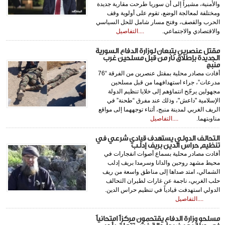
والأمنية، مشيراً إلى أن سوريا طرحت مقاربة جديدة
ومختلفة لمعالجة الوضع، تقوم على أولوية وقف
الحرب والقصف، وفتح مسار شامل للحل السياسي
والاقتصادي والاجتماعي.
....التفاصيل
مقتل عنصرين يتبعان لوزارة الدفاع السورية
الجديدة بإطلاق نار من قبل مسلحين غرب
منبج
أفادت مصادر محلية بمقتل عنصرين من الفرقة “76
مدرعات”، جراء استهدافهما من قبل مسلحين
مجهولين يرجّح انتماؤهم إلى خلايا تنظيم الدولة
الإسلامية "داعش"، وذلك عند مفرق “طحنة” في
الريف الغربي لمدينة منبج، أثناء توجههما إلى مواقع
مناوبتهما.
....التفاصيل
التحالف الدولي يستهدف قيادي شرعي في
تنظيم حراس الدين بريف إدلب
أفادت مصادر محلية بسماع أصوات انفجارات في
محيط مشهد روحين والدانا وسرمدا بريف إدلب
الشمالي، امتد صداها إلى مناطق واسعة من ريف
حلب الغربي، ناجمة عن غارات لطيران التحالف
الدولي استهدفت قيادياً في تنظيم حراس الدين.
....التفاصيل
مسلحو وزارة الدفاع يقتحمون مركزاً امتحانياً