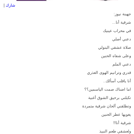
شارك
|
جهينة نيوز:
شرقية أنا...
في محراب عينيك
دعني أصلي
صلاة عشقي البتولي
وعلى شفاه الحنين
دعني الملم
قدري وترانيم الهوى العذري
أنا ياقلب أسألك..
اما اضناك صمت الياسمين؟؟
تكبلني برحيق الشوق أغنية
وتطلقني ألحان شرقية متمردة
يغويها عطر الحنين
شرقية أنا!!
ولعشقي طعم النبيذ