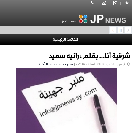
|
|
|
جهينة نيوز
القائمة الرئيسية
شرقية أنا... بقلم : رانيه سعيد
الإثنين, 20 آب 2018 الساعة 22:34 |
منبر جهينة
,
منبر الثقافة