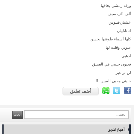
ورفة رمشي يخافها
ألف ألف سيف. ...
عشتار،فينوس،
انانا،ليلى....
كلها أسماء طوقتها بحسن
عيوني وقلت لها
اذهبي....
فعيون حبيبي في العشق
لن تر غير
حنيني وحبي المبين..!!
أضف تعليق
أخبار اخرى