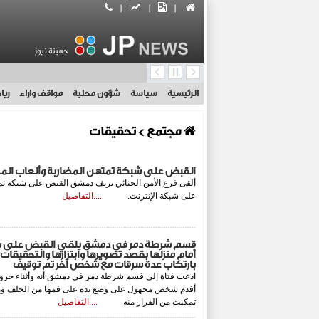
|
|
|
جهينة نيوز
الرئيسية
سياسة
شؤون محلية
مواقف واراء
ريا
مجتمع
> تحقيقات
القبض على شبكة تمتهن المضاربة وألعاب المرا
ألقى فرع الأمن الجنائي بريف دمشق القبض على شبكة تمته
على شبكة الإنترنت.‏
....التفاصيل
قسم شرطة دمر في دمشق يلقي القبض على شخ
أمام منزلها بقصد تصويرها وابتزازها والتحقيق
بارتكاب عدة سرقات مع شخص آخر تم توقيف
ادعت فتاة إلى قسم شرطة دمر في دمشق أنه وأثناء خروجه
أقدم شخص مجهول على وضع يده على فمها من الخلف ومح
تمكنت من الفرار منه
....التفاصيل