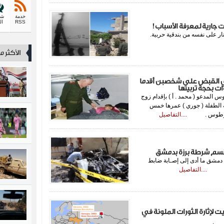
خدمة
شك
RSS
ال
ت جارية لمعرفة الأسباب!
نار على نفسه من بندقية حربية.
الأكثر 
 القبض على شخصبن أقدما
 بحجة تربيتها
لمدعو ( محمد . أ ) بإقدام زوج
يدته الطفلة ( جوري ) عمرها خمس
اسل بطرطوس .
....التفاصيل
 قسم شرطة برزة بدمشق
شق ما أدى إلى إصـابة ضابط
ذكور.
....التفاصيل
لإثارة الثورات الملونة في