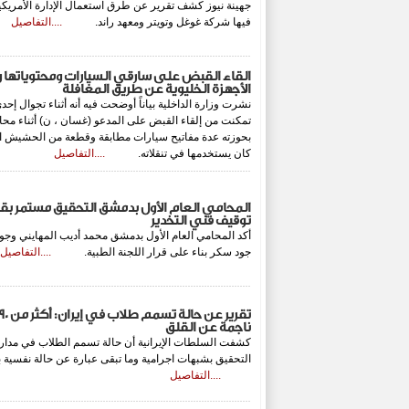
جهينة نيوز كشف تقرير عن طرق استعمال الإدارة الأمريكية ل
فيها شركة غوغل وتويتر ومعهد راند.
....التفاصيل
القاء القبض على سارقي السيارات ومحتوياتها 
الأجهزة الخليوية عن طريق المغافلة
نشرت وزارة الداخلية بياناً أوضحت فيه أنه أثناء تجوال إح
تمكنت من إلقاء القبض على المدعو (غسان ، ن) أثناء مح
بحوزته عدة مفاتيح سيارات مطابقة وقطعة من الحشيش الم
كان يستخدمها في تنقلاته.
....التفاصيل
المحامي العام الأول بدمشق التحقيق مستمر ب
توقيف فني التخدير
أكد المحامي العام الأول بدمشق محمد أديب المهايني وج
جود سكر بناء على قرار اللجنة الطبية.
....التفاصيل
ناجمة عن القلق
التحقيق بشبهات اجرامية وما تبقى عبارة عن حالة نفسية 
....التفاصيل