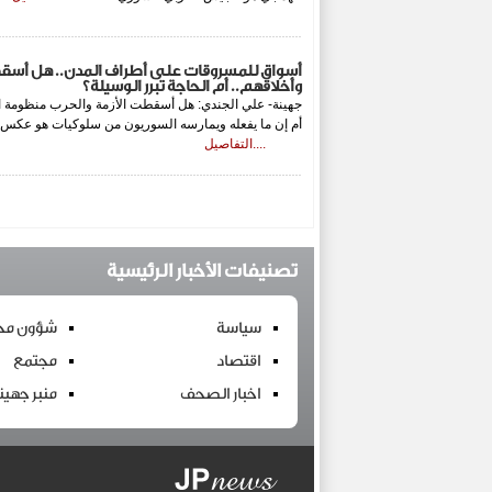
أسواق للمسروقات على أطراف المدن.. هل أسق
وأخلاقهم.. أم الحاجة تبرر الوسيلة؟
جهينة- علي الجندي: هل أسقطت الأزمة والحرب منظومة ال
أم إن ما يفعله ويمارسه السوريون من سلوكيات هو عكس م
....التفاصيل
تصنيفات الأخبار الرئيسية
سياسة
شؤون محل
اقتصاد
مجتمع
اخبار الصحف
منبر جهين