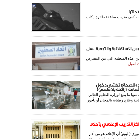
جلترا
فيه كيف ضربت صاعقة طائرة ركاب
ين الاستقلالية والتبعية.. هل
سيسه عام 1991 واتحاد الصحفيين، هذه المنظمة التي من المفترض
لتفاصيل
 و»الصحة» تخشى دخول
امة «رائحة بلا طعم)!
ها ما يتبع لوزارة التعليم العالي
نة وعلاج وطبابة بالمجان أو بأجور
كز التدريب الإعلامي بأحلام
وري (اليوم) أن الإعلام هو من أهم