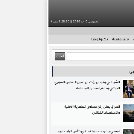
الخميس, 6 آب 2026 || 8:28:36 مساءً
منبر جهينة
تكنولوجيا
رى
الشيباني وفيدان يؤكدان تعزيز التعاون السوري
التركي ودعم استقرار المنطقة
العراق يعلن رفع مستوى الجاهزية الأمنية
والاستعداد القتالي
ميسي ينفرد بصدارة هدافي كأس الرابطتين