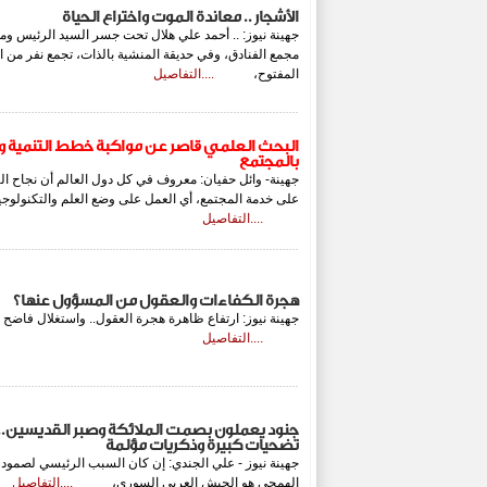
الأشجار .. معاندة الموت واختراع الحياة
جهينة نيوز: .. أحمد علي هلال تحت جسر السيد الرئيس و
مجمع الفنادق، وفي حديقة المنشية بالذات، تجمع نفر من 
المفتوح،
....التفاصيل
البحث العلمي قاصر عن مواكبة خطط التنمية وم
بالمجتمع
جهينة- وائل حفيان: معروف في كل دول العالم أن نجاح ال
على خدمة المجتمع، أي العمل على وضع العلم والتكنولوجيا
....التفاصيل
هجرة الكفاءات والعقول من المسؤول عنها؟
جهينة نيوز: ارتفاع ظاهرة هجرة العقول.. واستغلال فاضح 
....التفاصيل
جنود يعملون بصمت الملائكة وصبر القديسين.
تضحيات كبيرة وذكريات مؤلمة
جهينة نيوز - علي الجندي: إن كان السبب الرئيسي لصمود س
الهمجي هو الجيش العربي السوري،
....التفاصيل