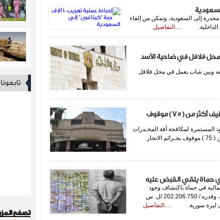
درة إلى السعودية، وتمكن من إلقاء
ارة الداخلية.
....التفاصيل
حل فلافل في ضاحية الأسد
نه وبين شاب يعمل في محل فلافل
تابعون
قسم شرطة الحميدية في دمشق يتمكن من توقيف أكثر من ( 75 ) موقوف
هود المستمرة لمكافحة آفة المخـدرات
تمكن قسم شرطة الحميدية في دمشق من توقيف أكثر من ( 75 ) موقوف بجـرائم الاتجار
لمالية في حماة باكتشاف وجود
اختلاس مبلغ مالي من صندوق البيوع العقارية في المديرية، وقدره / 202.206.750 /ل. س
مسون ليرة سورية.
....التفاصيل
تصفح المزي