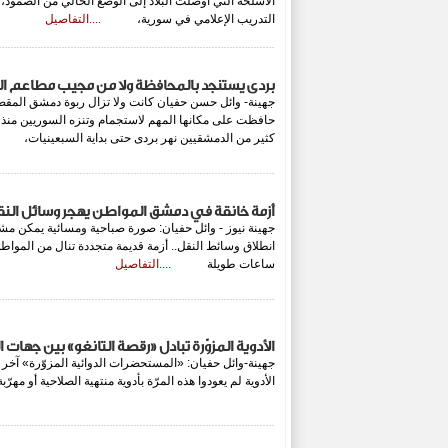
الأسلحة التي أوصلت البلاد إلى الوضع الحالي من الصمود، 
التدريب الإعلامي في سورية،
....التفاصيل
بردى يستنجد بالمحافظة ولا من مجيب مطاعم الرب
جهينة- وائل حسن حفيان كانت ولا تزال ربوة دمشق المقصد
حافظت على مكانها المهم لاستجمام وتنزه السوريين منذ ال
كثير من الدمشقيين نهر بردى حتى بداية السبعينيا
أزمة خانقة في دمشق المواطن يهجر وسائل النق
جهينة نيوز - وائل حفيان: صورة صباحية ومسائية يمكن م
انطلاق وسائط النقل.. أزمة قديمة متجددة تنال من المو
ساعات طويلة
....التفاصيل
الأدوية المزوّرة تبادل «رقصة التانغو» بين جهات ال
جهينة-وائل حفيان: «المستحضرات الدوائية المزوّرة» آخر 
الأدوية لم يعودوا هذه المرّة بأدوية منتهية الصلاحية أو