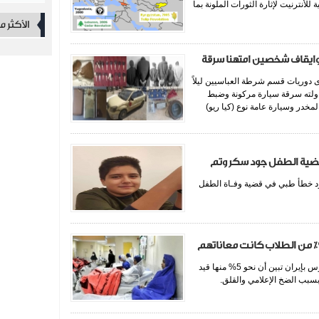
لأنترنيت لإثارة الثورات الملونة بما
الأكثر 
وايقاف شخصين امتهنا سرقة
دى دوريات قسم شرطة العباسيين ليلاً
اولته سرقة سيارة مركونة وضبط
خدر وسيارة عامة نوع (كيا ريو)
قضية الطفل جود سكر وتم
ود خطأ طبي في قضية وفـاة الطفل
تقرير عن حالة تسمم طلاب في إيران: أكثر من 90٪ من الطلاب كانت معاناتهم
كشفت السلطات الإيرانية أن حالة تسمم الطلاب في مدارس بإيران تبين أن نحو 5% منها قيد
بسبب الضخ الإعلامي والقلق.