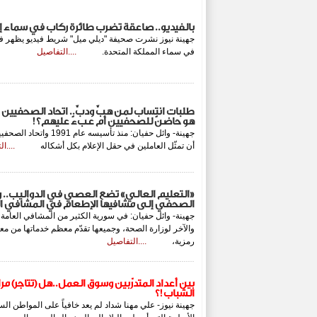
بالفيديو.. صاعقة تضرب طائرة ركاب في سماء إن
جهينة نيوز نشرت صحيفة "ديلي ميل" شريط فيديو يظهر 
في سماء المملكة المتحدة.
....التفاصيل
طلبات انتساب لمن هبَّ ودبَّ.. اتحاد الصحفيين ب
هو حاضنٌ للصحفيين أم عبءٌ عليهم؟!
جهينة- وائل حفيان: منذ تأ
أن تمثّل العاملين في حقل الإعلام بكل أشكاله
....ا
«التعليم العالي» تضع العصي في الدواليب..
الصحفي إلى مشافيها الإطعام في المشافي الع
جهينة- وائل حفيان: في سورية الكثير من المشافي العامة، من
والآخر لوزارة الصحة، وجميعها تقدّم معظم خدماتها من معاي
رمزية،
....التفاصيل
بين أعداد المتدرّبين وسوق العمل..هل (تتاجر) مرا
الشباب!؟
جهينة نيوز- علي مهنا شداد لم يعد خافياً على المواطن الس