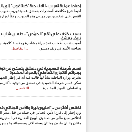
إحباط عملية تهريب 10 آلاف حبة “كبتاغون” إلى السعودية
أحبط فرع مكافحة المخدرات بدمشق عملية تهريب حبوب مخ
القبض على شخصين من مهربي هذه الحبوب، وفقاً لوز
بسبب خلاف على نقع “الحمّص”.. طعـن شاب بم
بريف دمشق
أصيب شاب بطعنات عدة جراء مشاجرة وملاسنة كلامية بي
بضاحية الأسد في ريف دمشق.
....التفاصيل
بجـرائم الاتجار والتعاطي بالمواد المخـدرة
نشرت وزارة الداخلية بياناً لها قالت فيه أنه في إطار الج
والتعاطي بالمواد المخـدرة
....التفاصيل
اختلس أكثر من 200 مليون ليرة والأمن الجنائي في حماة يلقي القبض عليه
ورد إخبار إلى فرع الأمن الجنائي في حماة من قبل مدير ا
مئتان واثنان مليون ومئتان وستة آلاف وسبعمائة وخ