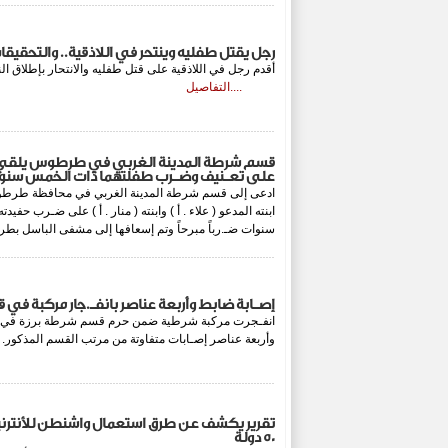
رجل يقتل طفليه وينتحر في اللاذقية.. والتحقيقا
أقدم رجل في اللاذقية على قتل طفليه والانتحار بإطلاق ال
....التفاصيل
قسم شرطة المدينة الغربي في طرطوس يلقي
على تعـنيف وضـرب طفلتهما ذات الخمس سنوات
ادعى إلى قسم شرطة المدينة الغربي في محافظة طرطوس ا
ابنته المدعو ( علاء . أ ) وابنته ( منار . أ ) على ضـرب حف
سنوات ضـ.رباً مبرحاً وتم إسعافها إلى مشفى الب
إصـابة ضابط وأربعة عناصر بانفـ.جار مركبة في
انفـجرت مركبة شرطية ضمن حرم قسم شرطة برزة في دم
وأربعة عناصر إصـابات متفاوتة من مرتب القسم الم
تقرير يكشف عن طرق استعمال واشنطن للأنترنيت 
50 دولة