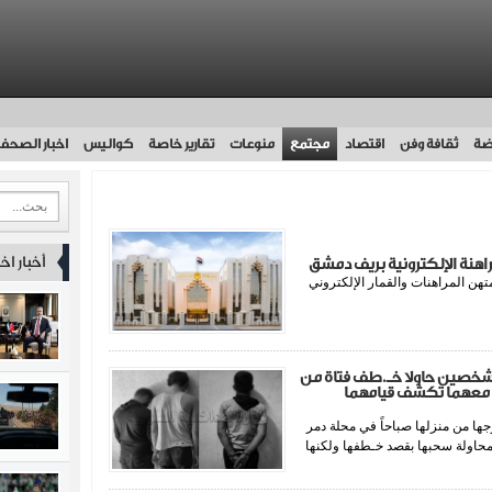
ضة
ثقافة وفن
اقتصاد
مجتمع
منوعات
تقارير خاصة
كواليس
اخبار الصحف
أخبار اخ
هنة الإلكترونية بريف دمشق
ن المراهنات ‏والقمار الإلكتروني
صين حاولا خـ.طف فتاة من
ات معهما تكشف قيامهما
ا من منزلها صباحاً في محلة دمر
اولة سحبها بقصد خـطفها ولكنها