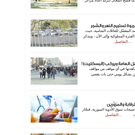
ما فسح المجال لتزايد أعداد مراكز
وة تستبيح النهر والشجر
 المفضّل للعائلات الشامية، حيث
فترة المملوكية وإلى الآن ، ويتذكر
ت،
....التفاصيل
ل العامة ويركب (البسكليت)!
شاهدتها في أي موقف من مواقف
اطن بشكل يومي حتى بات يقضي
رقابة والمزوّرين
صيحات سوق الأدوية السورية، فتجّار
 مهرّبة،
....التفاصيل