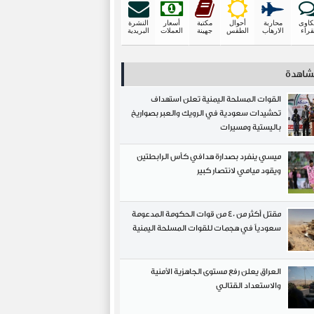
اوى
محاربة
أحوال
مكتبة
أسعار
النشرة
قراء
الارهاب
الطقس
جهينة
العملات
البريدية
مشاهدة
القوات المسلحة اليمنية تعلن استهداف
تحشيدات سعودية في الرويك والعبر بصواريخ
باليستية ومسيرات
ميسي ينفرد بصدارة هدافي كأس الرابطتين
ويقود ميامي لانتصار كبير
مقتل أكثر من 40 من قوات الحكومة المدعومة
سعودياً في هجمات للقوات المسلحة اليمنية
العراق يعلن رفع مستوى الجاهزية الأمنية
والاستعداد القتالي